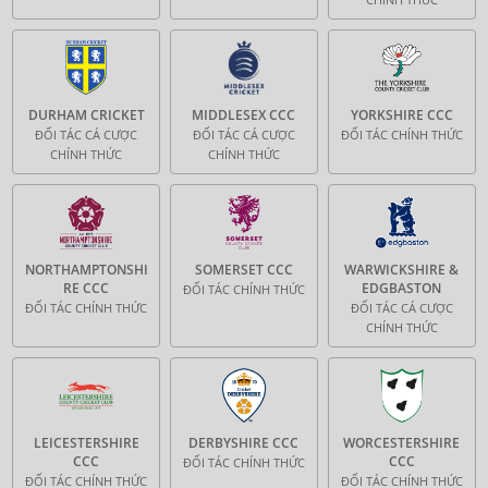
DURHAM CRICKET
MIDDLESEX CCC
YORKSHIRE CCC
ĐỐI TÁC CÁ CƯỢC
ĐỐI TÁC CÁ CƯỢC
ĐỐI TÁC CHÍNH THỨC
CHÍNH THỨC
CHÍNH THỨC
NORTHAMPTONSHI
SOMERSET CCC
WARWICKSHIRE &
RE CCC
EDGBASTON
ĐỐI TÁC CHÍNH THỨC
ĐỐI TÁC CHÍNH THỨC
ĐỐI TÁC CÁ CƯỢC
CHÍNH THỨC
LEICESTERSHIRE
DERBYSHIRE CCC
WORCESTERSHIRE
CCC
CCC
ĐỐI TÁC CHÍNH THỨC
ĐỐI TÁC CHÍNH THỨC
ĐỐI TÁC CHÍNH THỨC