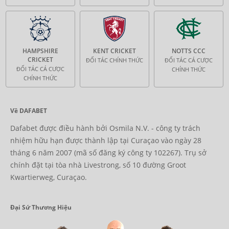
HAMPSHIRE
KENT CRICKET
NOTTS CCC
CRICKET
ĐỐI TÁC CHÍNH THỨC
ĐỐI TÁC CÁ CƯỢC
ĐỐI TÁC CÁ CƯỢC
CHÍNH THỨC
CHÍNH THỨC
Về DAFABET
Dafabet được điều hành bởi Osmila N.V. - công ty trách
nhiệm hữu hạn được thành lập tại Curaçao vào ngày 28
tháng 6 năm 2007 (mã số đăng ký công ty 102267). Trụ sở
chính đặt tại tòa nhà Livestrong, số 10 đường Groot
Kwartierweg, Curaçao.
Đại Sứ Thương Hiệu