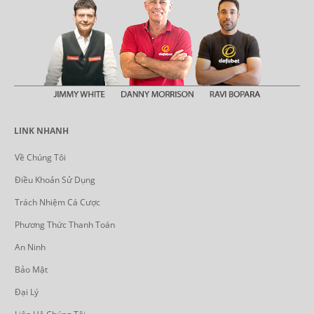
LINK NHANH
Về Chúng Tôi
Điều Khoản Sử Dụng
Trách Nhiệm Cá Cược
Phương Thức Thanh Toán
An Ninh
Bảo Mật
Đại Lý