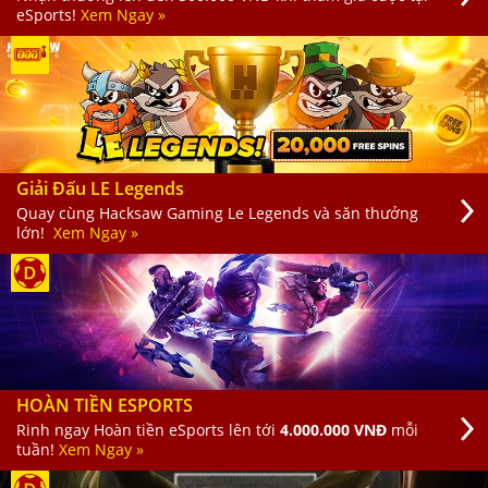
eSports!
Xem Ngay »
Keno & Xổ Số
Thể Thao Ảo
Giải Đấu LE Legends
Quay cùng Hacksaw Gaming Le Legends và săn thưởng
lớn!
Xem Ngay »
HOÀN TIỀN ESPORTS
Rinh ngay Hoàn tiền eSports lên tới
4.000.000 VNĐ
mỗi
tuần!
Xem Ngay »