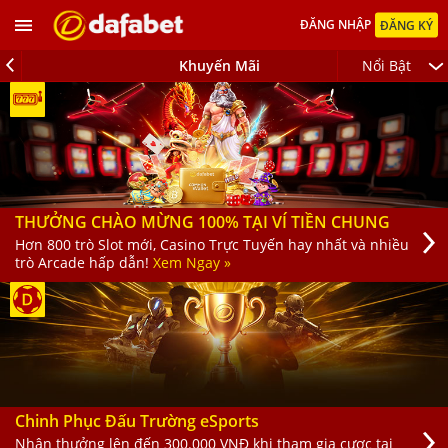
ĐĂNG NHẬP
ĐĂNG KÝ
Khuyến Mãi
Nổi Bật
Lọc
Nổi Bật
Thể Thao OW
Thể Thao Dafa
THƯỞNG CHÀO MỪNG 100% TẠI VÍ TIỀN CHUNG
Hơn 800 trò Slot mới, Casino Trực Tuyến hay nhất và nhiều
Casino
trò Arcade hấp dẫn!
Xem Ngay »
Trò Chơi
Casino Trực Tuyến
Arcade
Chinh Phục Đấu Trường eSports
PT +
Nhận thưởng lên đến 300.000 VNĐ khi tham gia cược tại